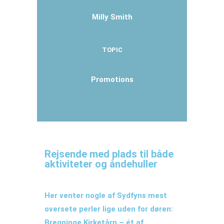
Milly Smith
TOPIC
Promotions
Rejsende med plads til både
aktiviteter og åndehuller
Her venter nogle af Sydfyns mest
oversete perler lige uden for døren:
Bregninge Kirketårn – ét af